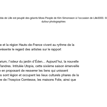
la de Lille est peuplé des géants Moss People de Kim Simonsson à l’occasion de Lille3000.
dufour photographies
le et la région Hauts-de-France vivent au rythme de la
résente le regard des artistes sur le rapport
ium, l’odeur du jardin d’Éden… Aujourd’hui, la nouvelle
andres. Intitulée Utopia, cette sixième saison émerveille
 en proposant de resserrer les liens qui unissent
ns sont légion et occupent les lieux culturels phares de la
musée de l’hospice Comtesse, les maisons Folie, ainsi que