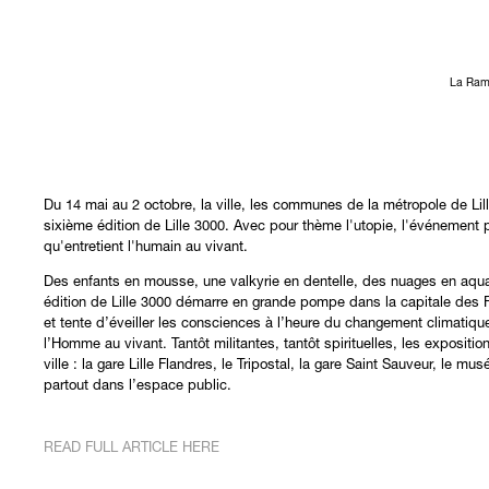
La Ramb
Du 14 mai au 2 octobre, la ville, les communes de la métropole de Lil
sixième édition de Lille 3000. Avec pour thème l'utopie, l'événement p
qu'entretient l'humain au vivant.
Des enfants en mousse, une valkyrie en dentelle, des nuages en aquar
édition de Lille 3000 démarre en grande pompe dans la capitale des Fl
et tente d’éveiller les consciences à l’heure du changement climatique
l’Homme au vivant. Tantôt militantes, tantôt spirituelles, les expositio
ville : la gare Lille Flandres, le Tripostal, la gare Saint Sauveur, le 
partout dans l’espace public.
READ FULL ARTICLE HERE